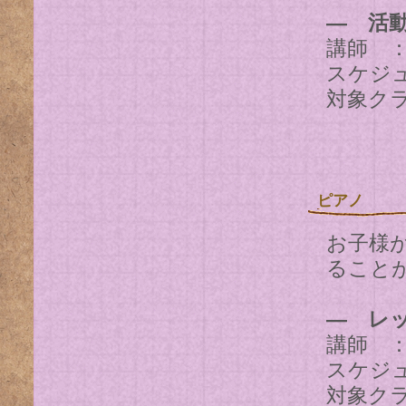
― 活
講師 ： J
スケジュ
対象クラ
ピアノ
お子様
ること
― レ
講師 
スケジ
対象クラ