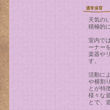
通常保育
天気の
積極的
室内で
ーナー
楽器や
す。
活動に
や横割
とが特
様々な
とで、