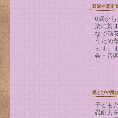
鼓隊や器楽
0歳か
楽に対
なで演
うため
ます。
会・音
縄とびや跳
子ども
忍耐力