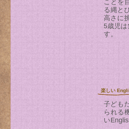
ことを
る縄と
高さに
5歳児
す。
楽しい Engli
子ども
られる
いEng