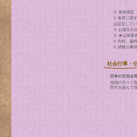
※ 身体測定
※ 食育に関
は設定してい
※ お誕生日
※ ★は保護
※ 内科、歯
※ 諸般の事
社会行事・
日本の文化を
地域の方々と
世代を超えて