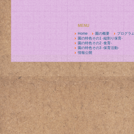
MENU
Home
園の概要
プログラ
園の特色その1 -縦割り保育-
園の特色その2 -食育-
園の特色その3 -保育活動-
情報公開