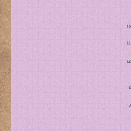
1
1
1