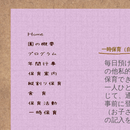
一時保育（
毎日預
の他私
保育で
一人ひ
じて、
事前に
（お子
の記入